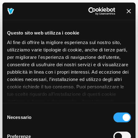
Questo sito web utilizza i cookie
Al fine di offrire la migliore esperienza sul nostro sito,
utilizziamo varie tipologie di cookie, anche di terze parti,
per migliorare l'esperienza di navigazione dell'utente,
consentire di usufruire dei nostri servizi e di visualizzare
pubblicità in linea con i propri interessi. Ad eccezione dei
cookies necessari, l’installazione ed utilizzo degli altri
cookie richiede il tuo consenso. Puoi personalizzare le
tue scelte riguardo all’installazione di questi cookie
dall’area in basso, selezionando o deselezionando i
cookie di tuo interesse e cliccando il tasto “salva e
Selezione
prosegui” o decidere di accettare tutti i cookie, cliccando
Necessario
del
sul pulsante “Accetta tutti i cookie”. Cliccando sul tasto
consenso
“X” in alto a destra, invece, verranno rilasciati
404
Preferenze
This page could not be found
.