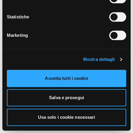
unicamente i cookie necessari alla navigazione. Per
maggiori informazioni sui cookie utilizzati e sul loro
funzionamento, puoi prendere visione dell’informativa
Statistiche
cookie predisposta da Vivo Concerti
cliccando qui
.
Marketing
Mostra dettagli
Accetta tutti i cookie
Salva e prosegui
Usa solo i cookie necessari