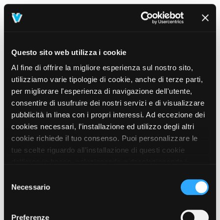
Questo sito web utilizza i cookie
Al fine di offrire la migliore esperienza sul nostro sito,
utilizziamo varie tipologie di cookie, anche di terze parti,
per migliorare l'esperienza di navigazione dell'utente,
consentire di usufruire dei nostri servizi e di visualizzare
pubblicità in linea con i propri interessi. Ad eccezione dei
cookies necessari, l’installazione ed utilizzo degli altri
cookie richiede il tuo consenso. Puoi personalizzare le
tue scelte riguardo all’installazione di questi cookie
dall’area in basso, selezionando o deselezionando i
cookie di tuo interesse e cliccando il tasto “salva e
Selezione
prosegui” o decidere di accettare tutti i cookie, cliccando
Necessario
del
sul pulsante “Accetta tutti i cookie”. Cliccando sul tasto
consenso
“X” in alto a destra, invece, verranno rilasciati
404
Preferenze
This page could not be found
.