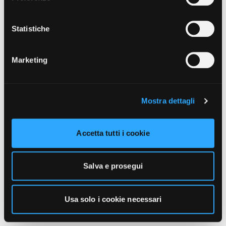
unicamente i cookie necessari alla navigazione. Per
maggiori informazioni sui cookie utilizzati e sul loro
funzionamento, puoi prendere visione dell’informativa
Statistiche
cookie predisposta da Vivo Concerti
cliccando qui
.
Marketing
Mostra dettagli
Accetta tutti i cookie
Salva e prosegui
Usa solo i cookie necessari