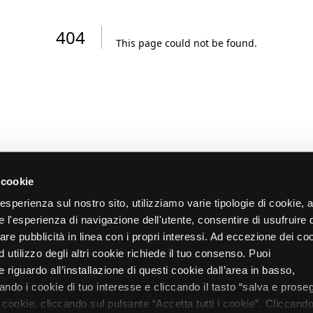
404
This page could not be found
.
 cookie
re esperienza sul nostro sito, utilizziamo varie tipologie di cookie,
re l'esperienza di navigazione dell'utente, consentire di usufruire 
zare pubblicità in linea con i propri interessi. Ad eccezione dei co
d utilizzo degli altri cookie richiede il tuo consenso. Puoi
 riguardo all’installazione di questi cookie dall’area in basso,
do i cookie di tuo interesse e cliccando il tasto “salva e proseg
i cookie, cliccando sul pulsante “Accetta tutti i cookie”. Cliccando