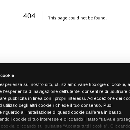
404
This page could not be found
.
 cookie
re esperienza sul nostro sito, utilizziamo varie tipologie di cookie,
re l'esperienza di navigazione dell'utente, consentire di usufruire 
zare pubblicità in linea con i propri interessi. Ad eccezione dei co
d utilizzo degli altri cookie richiede il tuo consenso. Puoi
 riguardo all’installazione di questi cookie dall’area in basso,
do i cookie di tuo interesse e cliccando il tasto “salva e proseg
i cookie, cliccando sul pulsante “Accetta tutti i cookie”. Cliccando