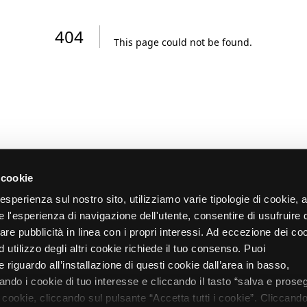
404
This page could not be found
.
 cookie
re esperienza sul nostro sito, utilizziamo varie tipologie di cookie,
re l'esperienza di navigazione dell'utente, consentire di usufruire 
zare pubblicità in linea con i propri interessi. Ad eccezione dei co
d utilizzo degli altri cookie richiede il tuo consenso. Puoi
 riguardo all’installazione di questi cookie dall’area in basso,
do i cookie di tuo interesse e cliccando il tasto “salva e proseg
i cookie, cliccando sul pulsante “Accetta tutti i cookie”. Cliccando