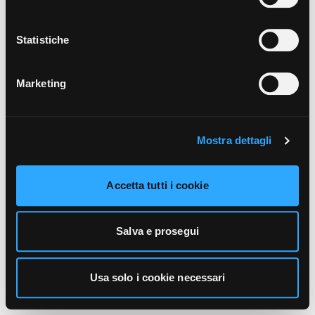
unicamente i cookie necessari alla navigazione. Per
maggiori informazioni sui cookie utilizzati e sul loro
funzionamento, puoi prendere visione dell’informativa
Statistiche
cookie predisposta da Vivo Concerti
cliccando qui
.
Marketing
Mostra dettagli
Accetta tutti i cookie
Salva e prosegui
Usa solo i cookie necessari