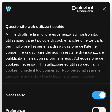
Questo sito web utilizza i cookie
Al fine di offrire la migliore esperienza sul nostro sito,
utilizziamo varie tipologie di cookie, anche di terze parti,
per migliorare l'esperienza di navigazione dell'utente,
consentire di usufruire dei nostri servizi e di visualizzare
pubblicità in linea con i propri interessi. Ad eccezione dei
cookies necessari, l’installazione ed utilizzo degli altri
cookie richiede il tuo consenso. Puoi personalizzare le
tue scelte riguardo all’installazione di questi cookie
dall’area in basso, selezionando o deselezionando i
cookie di tuo interesse e cliccando il tasto “salva e
Selezione
prosegui” o decidere di accettare tutti i cookie, cliccando
Necessario
del
sul pulsante “Accetta tutti i cookie”. Cliccando sul tasto
consenso
“X” in alto a destra, invece, verranno rilasciati
404
Preferenze
This page could not be found
.