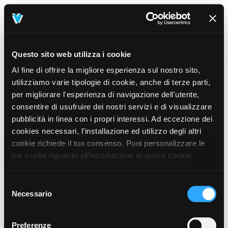
Questo sito web utilizza i cookie
Al fine di offrire la migliore esperienza sul nostro sito,
utilizziamo varie tipologie di cookie, anche di terze parti,
per migliorare l'esperienza di navigazione dell'utente,
consentire di usufruire dei nostri servizi e di visualizzare
pubblicità in linea con i propri interessi. Ad eccezione dei
cookies necessari, l’installazione ed utilizzo degli altri
cookie richiede il tuo consenso. Puoi personalizzare le
tue scelte riguardo all’installazione di questi cookie
dall’area in basso, selezionando o deselezionando i
cookie di tuo interesse e cliccando il tasto “salva e
Selezione
prosegui” o decidere di accettare tutti i cookie, cliccando
Necessario
del
sul pulsante “Accetta tutti i cookie”. Cliccando sul tasto
consenso
“X” in alto a destra, invece, verranno rilasciati
404
Preferenze
This page could not be found
.