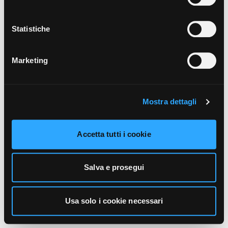
unicamente i cookie necessari alla navigazione. Per
maggiori informazioni sui cookie utilizzati e sul loro
funzionamento, puoi prendere visione dell’informativa
Statistiche
cookie predisposta da Vivo Concerti
cliccando qui
.
Marketing
Mostra dettagli
Accetta tutti i cookie
Salva e prosegui
Usa solo i cookie necessari