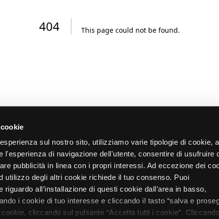
404
This page could not be found
.
 cookie
re esperienza sul nostro sito, utilizziamo varie tipologie di cookie,
re l'esperienza di navigazione dell'utente, consentire di usufruire 
zare pubblicità in linea con i propri interessi. Ad eccezione dei co
d utilizzo degli altri cookie richiede il tuo consenso. Puoi
 riguardo all’installazione di questi cookie dall’area in basso,
do i cookie di tuo interesse e cliccando il tasto “salva e proseg
i cookie, cliccando sul pulsante “Accetta tutti i cookie”. Cliccando